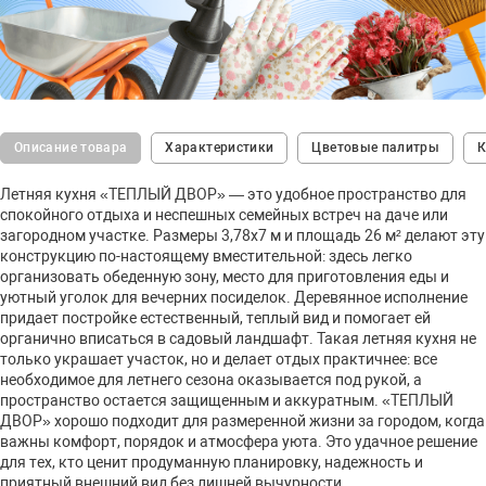
Описание товара
Характеристики
Цветовые палитры
К
Летняя кухня «ТЕПЛЫЙ ДВОР» — это удобное пространство для
спокойного отдыха и неспешных семейных встреч на даче или
загородном участке. Размеры 3,78х7 м и площадь 26 м² делают эту
конструкцию по-настоящему вместительной: здесь легко
организовать обеденную зону, место для приготовления еды и
уютный уголок для вечерних посиделок. Деревянное исполнение
придает постройке естественный, теплый вид и помогает ей
органично вписаться в садовый ландшафт. Такая летняя кухня не
только украшает участок, но и делает отдых практичнее: все
необходимое для летнего сезона оказывается под рукой, а
пространство остается защищенным и аккуратным. «ТЕПЛЫЙ
ДВОР» хорошо подходит для размеренной жизни за городом, когда
важны комфорт, порядок и атмосфера уюта. Это удачное решение
для тех, кто ценит продуманную планировку, надежность и
приятный внешний вид без лишней вычурности.