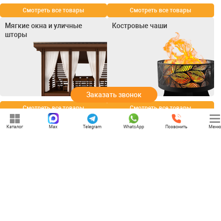
Смотреть все товары
Смотреть все товары
Мягкие окна и уличные
Костровые чаши
шторы
Заказать звонок
Смотреть все товары
Смотреть все товары
Каталог
Max
Telegram
WhatsApp
Позвонить
Меню
+7 (969) 777-85-85
rbesedka@gmail.com
Написать директору